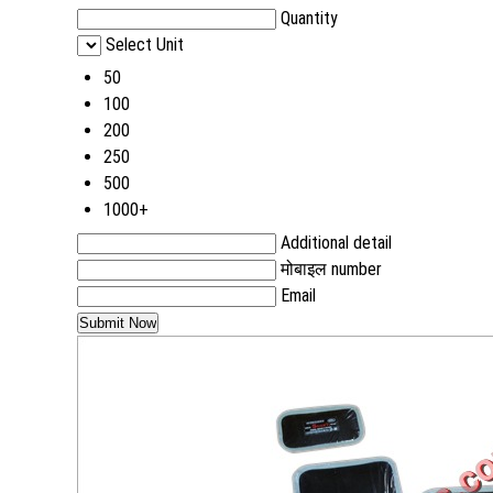
Quantity
Select Unit
50
100
200
250
500
1000+
Additional detail
मोबाइल number
Email